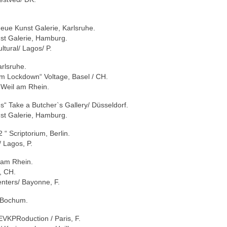
ue Kunst Galerie, Karlsruhe.
ust Galerie, Hamburg.
tural/ Lagos/ P.
arlsruhe.
em Lockdown“ Voltage, Basel / CH.
 Weil am Rhein.
s“ Take a Butcher`s Gallery/ Düsseldorf.
ust Galerie, Hamburg.
 “ Scriptorium, Berlin.
/ Lagos, P.
l am Rhein.
, CH.
enters/ Bayonne, F.
/ Bochum.
EVKPRoduction / Paris, F.