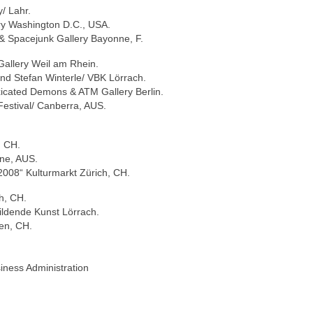
/ Lahr.
lery Washington D.C., USA.
X & Spacejunk Gallery Bayonne, F.
Gallery Weil am Rhein.
 und Stefan Winterle/ VBK Lörrach.
oxicated Demons & ATM Gallery Berlin.
 Festival/ Canberra, AUS.
, CH.
rne, AUS.
 2008“ Kulturmarkt Zürich, CH.
h, CH.
ildende Kunst Lörrach.
en, CH.
iness Administration