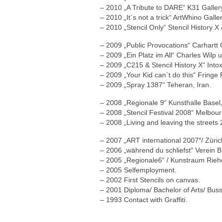
– 2010 „A Tribute to DARE“ K31 Gallery
– 2010 „It`s not a trick“ ArtWhino Gal
– 2010 „Stencil Only“ Stencil History 
– 2009 „Public Provocations“ Carhartt 
– 2009 „Ein Platz im All“ Charles Wilp
– 2009 „C215 & Stencil History X“ Int
– 2009 „Your Kid can`t do this“ Fringe
– 2009 „Spray 1387“ Teheran, Iran.
– 2008 „Regionale 9“ Kunsthalle Basel
– 2008 „Stencil Festival 2008“ Melbou
– 2008 „Living and leaving the streets
– 2007 „ART international 2007″/ Züric
– 2006 „während du schliefst“ Verein B
– 2005 „Regionale6“ / Kunstraum Rieh
– 2005 Selfemployment.
– 2002 First Stencils on canvas.
– 2001 Diploma/ Bachelor of Arts/ Buss
– 1993 Contact with Graffiti.