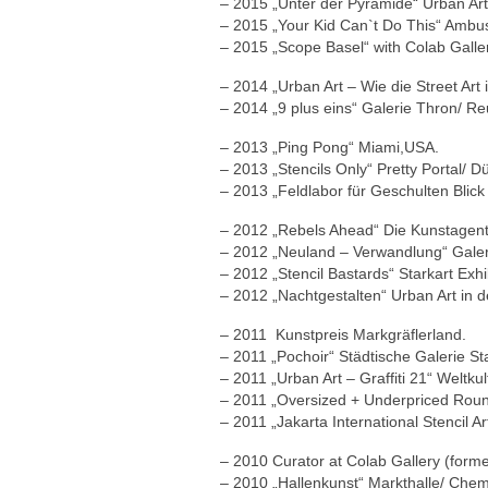
– 2015 „Unter der Pyramide“ Urban Art
– 2015 „Your Kid Can`t Do This“ Ambus
– 2015 „Scope Basel“ with Colab Galle
– 2014 „Urban Art – Wie die Street Ar
– 2014 „9 plus eins“ Galerie Thron/ Re
– 2013 „Ping Pong“ Miami,USA.
– 2013 „Stencils Only“ Pretty Portal/ D
– 2013 „Feldlabor für Geschulten Blick
– 2012 „Rebels Ahead“ Die Kunstagenti
– 2012 „Neuland – Verwandlung“ Galer
– 2012 „Stencil Bastards“ Starkart Exhi
– 2012 „Nachtgestalten“ Urban Art in d
– 2011 Kunstpreis Markgräflerland.
– 2011 „Pochoir“ Städtische Galerie S
– 2011 „Urban Art – Graffiti 21“ Weltkul
– 2011 „Oversized + Underpriced Roun
– 2011 „Jakarta International Stencil Ar
– 2010 Curator at Colab Gallery (forme
– 2010 „Hallenkunst“ Markthalle/ Chem