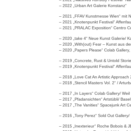
– 2022 „Urban Art Galerie Konstanz“
– 2021 „FFAV Kunstmesse Wien“ mit Ne
– 2021 „Knotenpunkt Festival“ Affenfa
– 2021 „PRALAC Exposition“ Centro Cul
– 2020 „take 4“ Neue Kunst Galerie/ K
– 2020 „With(out) Fear – Kunst aus d
– 2020 „Papers Please“ Colab Gallery,
– 2019 „Concrete, Rust & Untold Storie
– 2019 „Knotenpunkt Festival“ Affenfa
– 2018 „Love Cat An Artistic Approach 2
– 2018 „Stencil Masters Vol. 2“ / Arturb
– 2017 „In Layers“ Colab Gallery/ Wei
– 2017 „Pfadansichten“ Artstübli/ Basel
– 2017 „The Vanities“ Spacejunk Art C
– 2016 „Tony Perez“ Sold Out Gallery
– 2015 „Inexterieur“ Roche Bobois & J