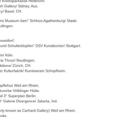
/ Kreissparkasse Heilbronn.
h Gallery/ Sidney, Aus.
ry/ Basel, CH.
t ins Museum kam“ Schloss Agathenburg/ Stade.
utlingen.
üsseldorf.
 und Schulterklopfen“ DSV Kunstkontor/ Stuttgart.
n/ Köln.
ie Thron/ Reutlingen.
bitions/ Zürich, CH.
er Kulturfabrik/ Kunstverein Schopfheim.
tapflehus Weil am Rhein.
turerbe Völklinger Hütte.
d 3“ Superplan Berlin.
t“ Galerie Divergence/ Jakarta, Ind.
rly known as Carhartt Gallery) Weil am Rhein.
nitz.